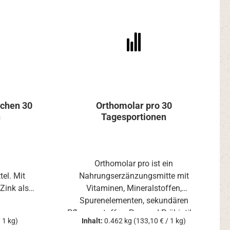
hen 30
Orthomolar pro 30
n
Tagesportionen
n
Orthomolar pro ist ein
el. Mit
Nahrungserzänzungsmitte mit
Zink als
Vitaminen, Mineralstoffen,
 Funktion
Spurenelementen, sekundären
s.
Pflanzenstoffen, Pro- und Präbiotika.
 1 kg)
Inhalt:
0.462 kg
(133,10 € / 1 kg)