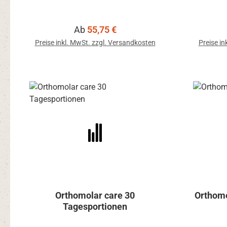
Regulärer Preis:
Ab
55,75 €
Preise inkl. MwSt. zzgl. Versandkosten
Preise in
Orthomolar care 30
Orthome
Tagesportionen