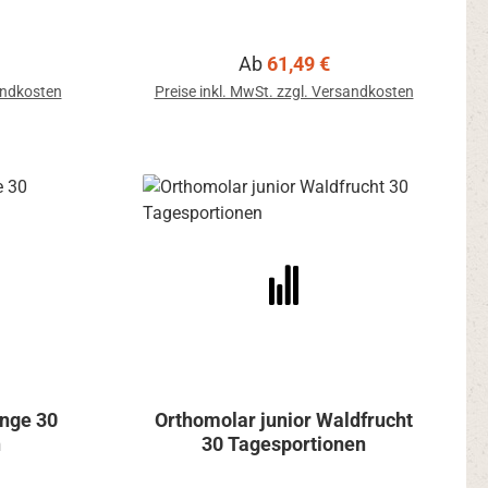
is:
Regulärer Preis:
Ab
61,49 €
sandkosten
Preise inkl. MwSt. zzgl. Versandkosten
ange 30
Orthomolar junior Waldfrucht
n
30 Tagesportionen