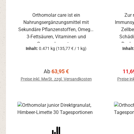
Orthomolar care ist ein
Zur 
Nahrungsergänzungsmittel mit
Immunsy
Sekundäre Pflanzenstoffen, Omega-
Zellbe
3-Fettsäuren, Vitaminen und
Schädi
Spurenelementen.
Desha
Inhalt:
0.471 kg
(135,77 € / 1 kg)
Inhalt
Vers
Regulärer Preis:
Verk
Ab
63,95 €
11,6
Preise inkl. MwSt. zzgl. Versandkosten
Preise in