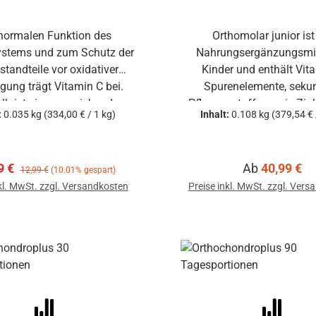
normalen Funktion des
Orthomolar junior ist
stems und zum Schutz der
Nahrungsergänzungsmitt
standteile vor oxidativer
Kinder und enthält Vit
gung trägt Vitamin C bei.
Spurenelemente, seku
lb ist eine ausreichende
Pflanzenstoffe sowie Zink
:
0.035 kg
(334,00 € / 1 kg)
Inhalt:
0.108 kg
(379,54 € 
orgung äußerst wichtig.
einer normalen Funkti
Immunsystems beiträ
aufspreis:
Regulärer Preis:
Regulärer Pre
9 €
Ab
40,99 €
12,99 €
(10.01% gespart)
In den Warenkorb
kl. MwSt. zzgl. Versandkosten
Preise inkl. MwSt. zzgl. Ver