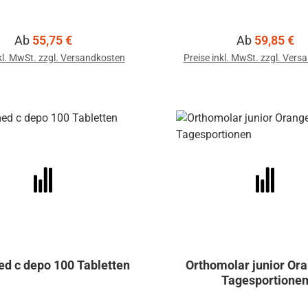
Regulärer Preis:
Regulärer Pre
Ab
55,75 €
Ab
59,85 €
kl. MwSt. zzgl. Versandkosten
Preise inkl. MwSt. zzgl. Ver
d c depo 100 Tabletten
Orthomolar junior Or
Tagesportione