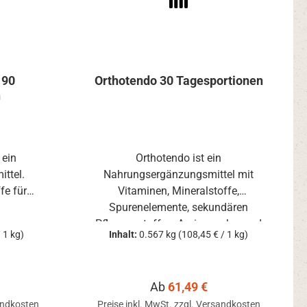
 90
Orthotendo 30 Tagesportionen
n
 ein
Orthotendo ist ein
ttel.
Nahrungsergänzungsmittel mit
fe für
Vitaminen, Mineralstoffe,
n.
Spurenelemente, sekundären
Pflanzenstoffen, Aminozucker und
 1 kg)
Inhalt:
0.567 kg
(108,45 € / 1 kg)
Aminosäure, essenzielle Fettsäuren
und Enzyme
s:
Regulärer Preis:
Ab
61,49 €
sandkosten
Preise inkl. MwSt. zzgl. Versandkosten