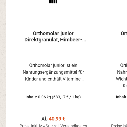
Orthomolar junior
Or
Direktgranulat, Himbeer-
Limette 30 Tagesportionen
Orthomolar junior ist ein
Ort
Nahrungsergänzungsmittel für
Nahr
Kinder und enthält Vitamine,
Wicht
Spurenelemente, sekundäre
K
Pflanzenstoffe sowie Zink, das zu
Inhalt:
0.06 kg
(683,17 € / 1 kg)
Inhalt
einer normalen Funktion des
Immunsystems beiträgt.
Regulärer Preis:
Ab
40,99 €
Preise inkl. MwSt. zzgl. Versandkosten
Preise in