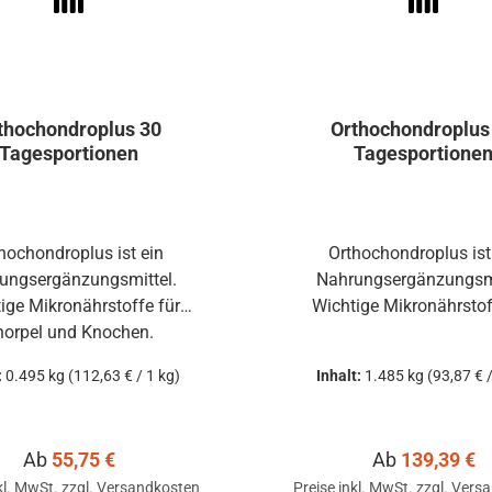
thochondroplus 30
Orthochondroplus
Tagesportionen
Tagesportione
hochondroplus ist ein
Orthochondroplus ist
ungsergänzungsmittel.
Nahrungsergänzungsmi
ige Mikronährstoffe für
Wichtige Mikronährstof
norpel und Knochen.
Knorpel und Knoche
:
0.495 kg
(112,63 € / 1 kg)
Inhalt:
1.485 kg
(93,87 € /
Regulärer Preis:
Regulärer Prei
Ab
55,75 €
Ab
139,39 €
kl. MwSt. zzgl. Versandkosten
Preise inkl. MwSt. zzgl. Ver