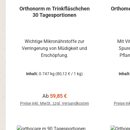
Orthonorm m Trinkfläschchen
Orthome
30 Tagesportionen
Wichtige Mikronährstoffe zur
Mit Vi
Verringerung von Müdigkeit und
Spur
Erschöpfung.
Pfla
Inhalt:
0.747 kg
(80,12 € / 1 kg)
Inhalt
Regulärer Preis:
Ab
59,85 €
Preise inkl. MwSt. zzgl. Versandkosten
Preise in