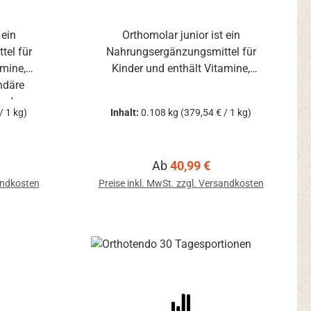
 ein
Orthomolar junior ist ein
el für
Nahrungsergänzungsmittel für
amine,
Kinder und enthält Vitamine,
ndäre
Spurenelemente, sekundäre
, das zu
Pflanzenstoffe sowie Zink, das zu
/ 1 kg)
Inhalt:
0.108 kg
(379,54 € / 1 kg)
on des
einer normalen Funktion des
gt.
Immunsystems beiträgt.
is:
Regulärer Preis:
Ab
40,99 €
sandkosten
Preise inkl. MwSt. zzgl. Versandkosten