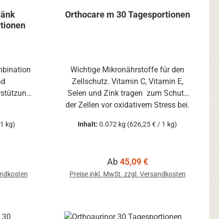
ränk
Orthocare m 30 Tagesportionen
rtionen
mbination
Wichtige Mikronährstoffe für den
nd
Zellschutz. Vitamin C, Vitamin E,
rstützung
Selen und Zink tragen zum Schutz
der Zellen vor oxidativem Stress bei.
 1 kg)
Inhalt:
0.072 kg
(626,25 € / 1 kg)
is:
Regulärer Preis:
Ab
45,09 €
sandkosten
Preise inkl. MwSt. zzgl. Versandkosten