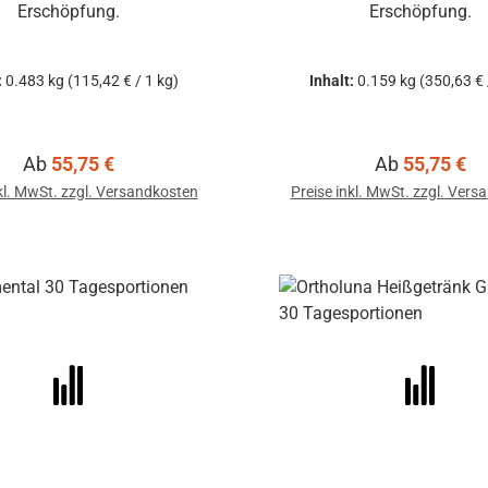
Erschöpfung.
Erschöpfung.
:
0.483 kg
(115,42 € / 1 kg)
Inhalt:
0.159 kg
(350,63 € 
Regulärer Preis:
Regulärer Pre
Ab
55,75 €
Ab
55,75 €
kl. MwSt. zzgl. Versandkosten
Preise inkl. MwSt. zzgl. Ver