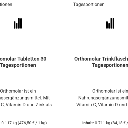
omolar Tabletten 30
Orthomolar Trinkfläschc
Tagesportionen
Tagesportione
Orthomolar ist ein
Orthomolar ist ei
gsergänzungsmittel. Mit
Nahrungsergänzungsmitt
 C, Vitamin D und Zink als
Vitamin C, Vitamin D und 
zu einer normalen Funktion
Beitrag zu einer normalen
es Immunsystems.
des Immunsystem
:
0.117 kg
(476,50 € / 1 kg)
Inhalt:
0.711 kg
(84,18 € /