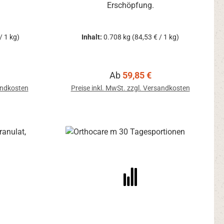
Erschöpfung.
/ 1 kg)
Inhalt:
0.708 kg
(84,53 € / 1 kg)
is:
Regulärer Preis:
Ab
59,85 €
sandkosten
Preise inkl. MwSt. zzgl. Versandkosten