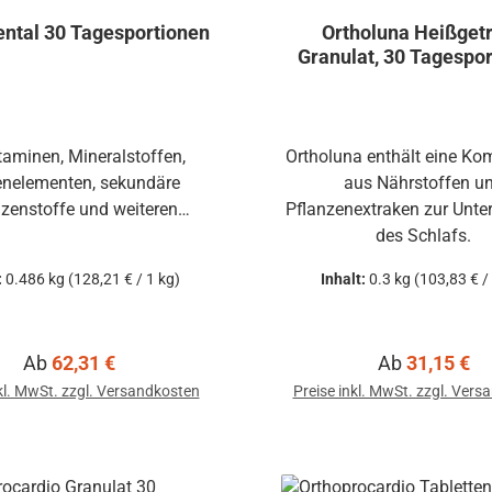
ntal 30 Tagesportionen
Ortholuna Heißget
Granulat, 30 Tagespo
taminen, Mineralstoffen,
Ortholuna enthält eine Ko
enelementen, sekundäre
aus Nährstoffen u
nzenstoffe und weiteren
Pflanzenextraken zur Unte
Mikronährstoffen.
des Schlafs.
:
0.486 kg
(128,21 € / 1 kg)
Inhalt:
0.3 kg
(103,83 € /
Regulärer Preis:
Regulärer Pre
Ab
62,31 €
Ab
31,15 €
kl. MwSt. zzgl. Versandkosten
Preise inkl. MwSt. zzgl. Ver