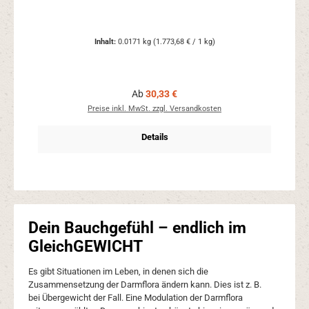
Inhalt:
0.0171 kg
(1.773,68 € / 1 kg)
Regulärer Preis:
Ab
30,33 €
Preise inkl. MwSt. zzgl. Versandkosten
Details
Dein Bauchgefühl – endlich im
GleichGEWICHT
Es gibt Situationen im Leben, in denen sich die
Zusammensetzung der Darmflora ändern kann. Dies ist z. B.
bei Übergewicht der Fall. Eine Modulation der Darmflora