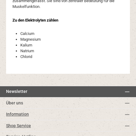
zusammengefasst. Sie sind von zentraler Bedeutung für die
Muskelfunktion.
Zu den Elektrolyten zählen
Calcium
Magnesium
Kalium
Natrium
Chlorid
Newsletter
Über uns
Information
Shop Service