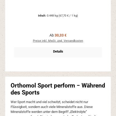
Inhalt:
0.448 kg
(67,70 € / 1 kg)
Regulärer Preis:
Ab
30,33 €
Preise inkl. MwSt. zzgl. Versandkosten
Details
Orthomol Sport perform − Während
des Sports
Wer Sport macht und viel schwitzt, scheidet nicht nur
Flüssigkeit, sondern auch viele Mineralstoffe aus. Diese
Mineralstoffe werden unter dem Begriff „Elektrolyte“