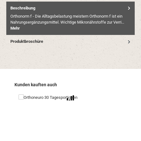
Beschreibung
Orthonorm f - Die Alltagsbelastung meistern Orthonorm f ist ein
Nahrungsergänzungsmittel. Wichtige Mikronährstoffe zur Verri…
Mehr
Produktbroschüre
Produktgalerie überspringen
Kunden kauften auch