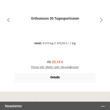
Orthoneuro 30 Tagesportionen
Inhalt:
0.015 kg
(1.475,33 € / 1 kg)
Regulärer Preis:
Ab
22,13 €
Preise inkl. MwSt. zzgl. Versandkosten
Details
Newsletter