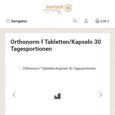
Zum Hauptinhalt springen
Navigation
0,00 €
Orthonorm f Tabletten/Kapseln 30
Tagesportionen
Bildergalerie überspringen