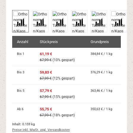
Anzahl
Stückpreis
Grundpreis
61,19 €
Bis
1
384,84 € / 1 kg
67,99 €
(10% gespart)
59,83 €
Bis
3
376,29 € / 1 kg
67,99 €
(12% gespart)
57,79 €
Bis
5
363,46 € / 1 kg
67,99 €
(15% gespart)
55,75 €
Ab
6
350,63 € / 1 kg
67,99 €
(18% gespart)
Inhalt:
0.159 kg
Preise inkl. MwSt. zzgl. Versandkosten