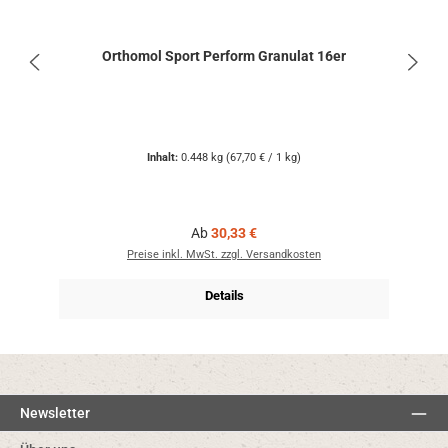
Orthomol Sport Perform Granulat 16er
Inhalt:
0.448 kg
(67,70 € / 1 kg)
Regulärer Preis:
Ab
30,33 €
Preise inkl. MwSt. zzgl. Versandkosten
Details
Newsletter