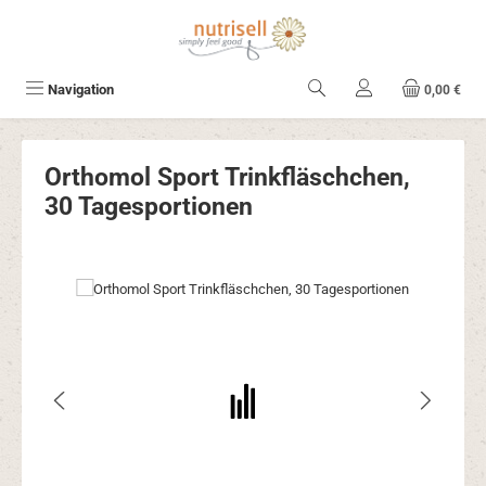
Zum Hauptinhalt springen
Navigation
0,00 €
Orthomol Sport Trinkfläschchen,
30 Tagesportionen
Bildergalerie überspringen