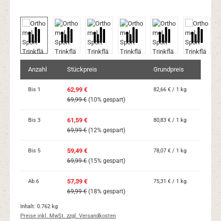
Anzahl
Stückpreis
Grundpreis
62,99 €
Bis
1
82,66 € / 1 kg
69,99 €
(10% gespart)
61,59 €
Bis
3
80,83 € / 1 kg
69,99 €
(12% gespart)
59,49 €
Bis
5
78,07 € / 1 kg
69,99 €
(15% gespart)
57,39 €
Ab
6
75,31 € / 1 kg
69,99 €
(18% gespart)
Inhalt:
0.762 kg
Preise inkl. MwSt. zzgl. Versandkosten